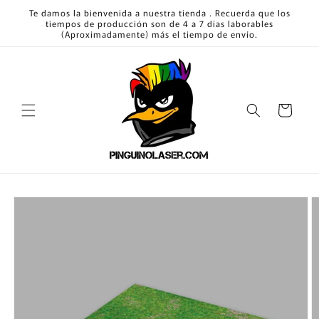
Ir
Te damos la bienvenida a nuestra tienda . Recuerda que los
directamente
tiempos de producción son de 4 a 7 días laborables
al contenido
(Aproximadamente) más el tiempo de envío.
Carrito
Ir
directamente
a la
información
del producto