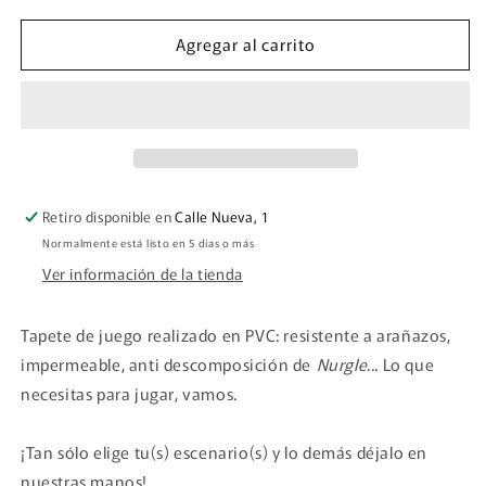
para
para
Agregar al carrito
Tapete
Tapete
50
50
x
x
50
50
cm
cm
PVC
PVC
Retiro disponible en
Calle Nueva, 1
Normalmente está listo en 5 días o más
Ver información de la tienda
Tapete de juego realizado en PVC: resistente a arañazos,
impermeable, anti descomposición de
Nurgle
... Lo que
necesitas para jugar, vamos.
¡Tan sólo elige tu(s) escenario(s) y lo demás déjalo en
nuestras manos!