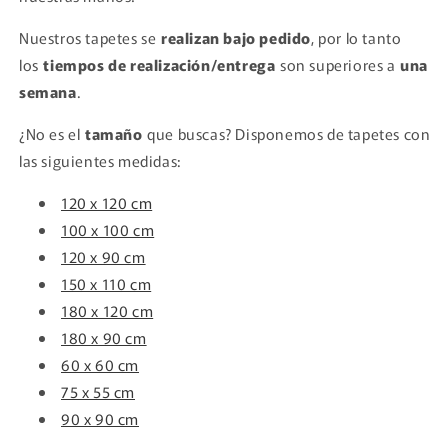
Nuestros tapetes se
realizan bajo pedido
, por lo tanto
los
tiempos de realización/entrega
son superiores a
una
semana
.
¿No es el
tamaño
que buscas? Disponemos de tapetes con
las siguientes medidas:
120 x 120 cm
100 x 100 cm
120 x 90 cm
150 x 110 cm
180 x 120 cm
180 x 90 cm
60 x 60 cm
75 x 55 cm
90 x 90 cm