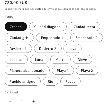
Precio
€20,00 EUR
habitual
Impuestos incluidos. Los
gastos de envío
se calculan en la pantalla de pago.
Estilo
Cesped
Ciudad diagonal
Ciudad recta
Ciudad gris
Empedrado 1
Empedrado 2
Desierto 1
Desierto 2
Lava
Losetas
Luna
Marte
Nieve
Planeta abandonado
Playa 1
Playa 2
Pueblo antiguo
Río
Rocas
Cantidad
Cantidad
Reducir
Aumentar
cantidad
cantidad