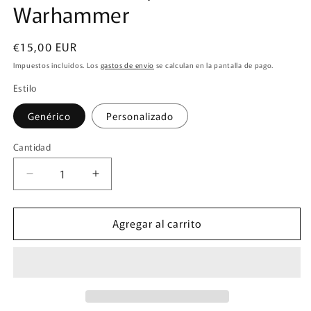
Warhammer
Precio
€15,00 EUR
habitual
Impuestos incluidos. Los
gastos de envío
se calculan en la pantalla de pago.
Estilo
Genérico
Personalizado
Cantidad
Cantidad
Reducir
Aumentar
cantidad
cantidad
para
para
Agregar al carrito
Plantillas
Plantillas
Compatibles
Compatibles
con
con
Warhammer
Warhammer