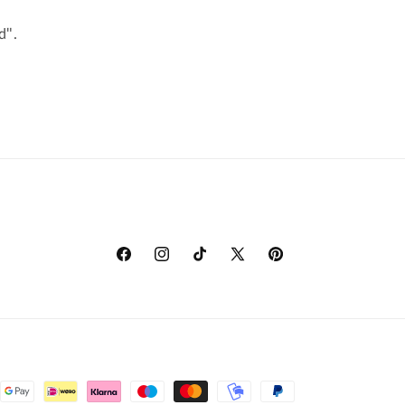
d".
Facebook
Instagram
TikTok
X
Pinterest
(Twitter)