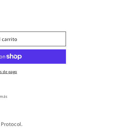
 carrito
&quot;
s de pago
 más
 Protocol.