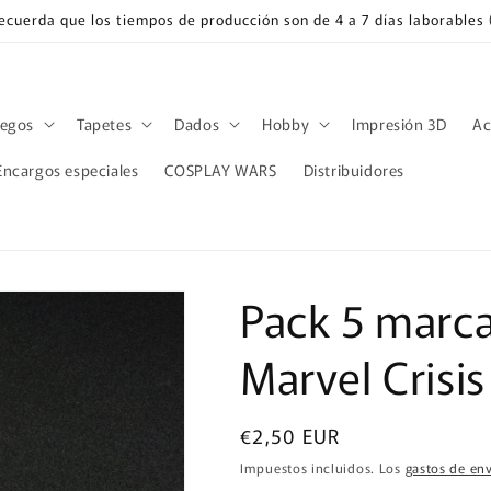
Recuerda que los tiempos de producción son de 4 a 7 días laborable
uegos
Tapetes
Dados
Hobby
Impresión 3D
Ac
Encargos especiales
COSPLAY WARS
Distribuidores
Pack 5 marc
Marvel Crisis
Precio
€2,50 EUR
habitual
Impuestos incluidos. Los
gastos de en