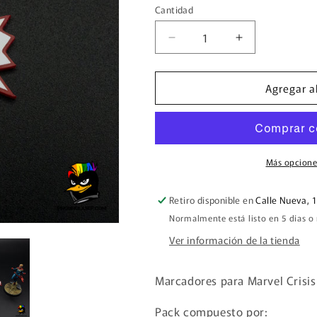
Cantidad
Cantidad
Reducir
Aumentar
cantidad
cantidad
para
para
Agregar al
Pack
Pack
5
5
marcadores
marcadores
&quot;Rooted&quot;
&quot;Rooted
Marvel
Marvel
Crisis
Crisis
Más opcione
Protocol
Protocol
Retiro disponible en
Calle Nueva, 1
Normalmente está listo en 5 días o
Ver información de la tienda
Marcadores para Marvel Crisis
Pack compuesto por: