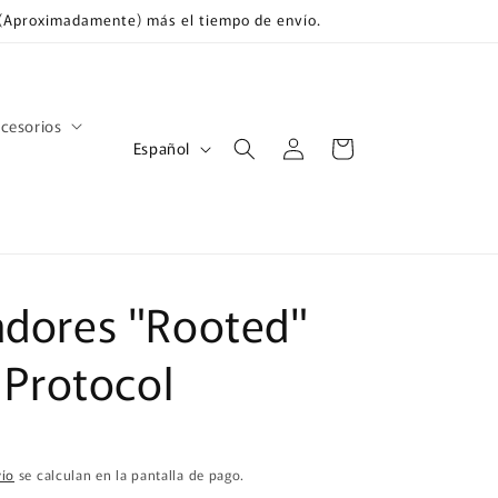
s (Aproximadamente) más el tiempo de envío.
cesorios
Iniciar
I
Carrito
Español
sesión
d
i
o
m
adores "Rooted"
a
 Protocol
vío
se calculan en la pantalla de pago.