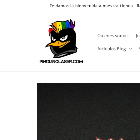
Ir
Te damos la bienvenida a nuestra tienda . 
directamente
al contenido
Quienes somos
J
Artículos Blog
Ir
directamente
a la
información
del producto