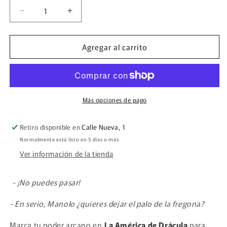
Reducir
Aumentar
cantidad
cantidad
para
para
Agregar al carrito
Marcador
Marcador
&quot;Círculo
&quot;Círculo
de
de
protección&quot;
protección&quot;
Más opciones de pago
Retiro disponible en
Calle Nueva, 1
Normalmente está listo en 5 días o más
Ver información de la tienda
- ¡No puedes pasar!
- En serio, Manolo ¿quieres dejar el palo de la fregona?
Marca tu poder arcano en
La América de Drácula
para