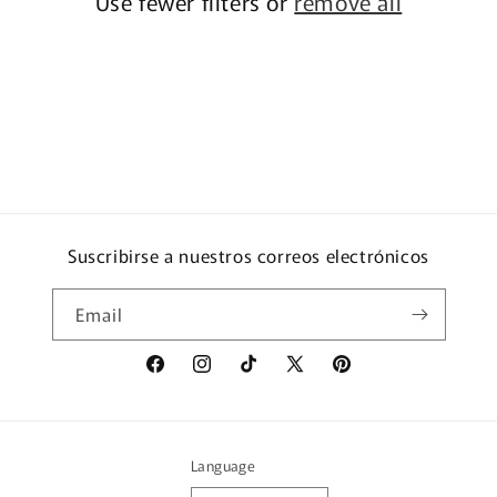
Use fewer filters or
remove all
Suscribirse a nuestros correos electrónicos
Email
Facebook
Instagram
TikTok
X
Pinterest
(Twitter)
Language