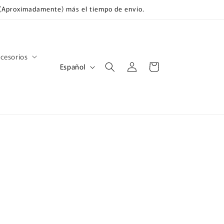
s (Aproximadamente) más el tiempo de envío.
cesorios
Iniciar
I
Carrito
Español
sesión
d
i
o
m
a